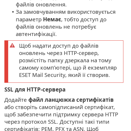
файлів оновлення.
За замовчуванням використовується
•
параметр
Немає
, тобто доступ до
файлів оновлень не потребує
автентифікації.
Щоб надати доступ до файлів
оновлень через HTTP-сервер,
розмістіть папку дзеркала на тому
самому комп’ютері, що й екземпляр
ESET Mail Security, який її створив.
SSL для HTTP-сервера
Додайте
файл ланцюжка сертифікатів
або створіть самопідписаний сертифікат,
щоб забезпечити підтримку сервера HTTP
через протокол SSL. Доступні такі типи
сертифікатів: PEM, PFX та ASN. Щоб