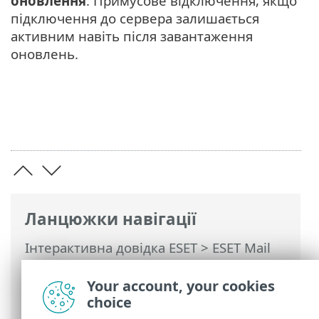
оновлення
: Примусове відключення, якщо
підключення до сервера залишається
активним навіть після завантаження
оновлень.
Ланцюжки навігації
Інтерактивна довідка ESET
>
ESET Mail
Security
>
Додаткові параметри
>
Оновити конфігурацію
> Дзеркало
Your account, your cookies
оновлень
choice