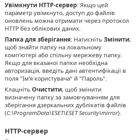
Увімкнути HTTP-сервер
: Якщо цей
параметр увімкнуто, доступ до файлів
оновлень можна отримати через протокол
HTTP без облікових даних.
Папка для зберігання
: Натисніть
Змінити
,
щоб знайти папку на локальному
комп’ютері або спільну мережеву папку.
Якщо для вказаної папки необхідна
авторизація, введіть дані автентифікації в
поля "Ім’я користувача" й "Пароль".
Клацніть
Очистити
, щоб змінити
визначену папку за замовчуванням для
зберігання дзеркальних дублікатів файлів
(
C:\ProgramData\ESET\ESET Security\mirror
).
HTTP-сервер