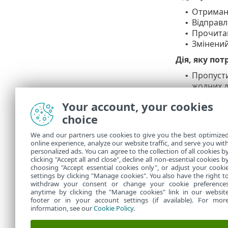
Отримані
•
Відправл
•
Прочитан
•
Змінений
•
Дія, яку по
Пропусти
•
жодних д
Видалити
•
Your account, your cookies
Переміст
•
choice
"Видален
Переміст
•
We and our partners use cookies to give you the best optimize
online experience, analyze our website traffic, and serve you wit
Папка
personalized ads. You can agree to the collection of all cookies b
Укажіть спец
clicking "Accept all and close", decline all non-essential cookies b
choosing "Accept essential cookies only", or adjust your cooki
settings by clicking "Manage cookies". You also have the right t
withdraw your consent or change your cookie preference
anytime by clicking the "Manage cookies" link in our websit
footer or in your account settings (if available). For mor
information, see our
Cookie Policy
.