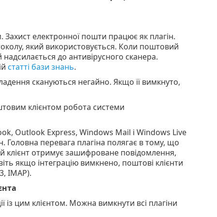
 Захист електронної пошти працює як плагін.
отоколу, який використовується. Коли поштовий
надсилається до антивірусного сканера.
ій
статті бази знань
.
кладення скануються негайно. Якщо її вимкнуто,
оштовим клієнтом робота системи
ok, Outlook Express, Windows Mail і Windows Live
н. Головна перевага плагіна полягає в тому, що
ий клієнт отримує зашифроване повідомлення,
іть якщо інтеграцію вимкнено, поштові клієнти
, IMAP).
єнта
ї із цим клієнтом. Можна вимкнути всі плагіни