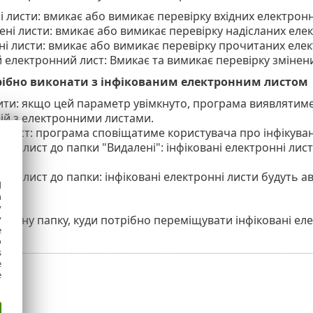
 листи: вмикає або вимикає перевірку вхідних електронн
ені листи: вмикає або вимикає перевірку надісланих елек
і листи: вмикає або вимикає перевірку прочитаних елек
 електронний лист: Вмикає та вимикає перевірку змінен
трібно виконати з інфікованим електронним листом
ти: якщо цей параметр увімкнуто, програма виявлятиме 
ій з електронними листами.
 лист: програма сповіщатиме користувача про інфікува
ити лист до папки "Видалені": інфіковані електронні ли
і".
ити лист до папки: інфіковані електронні листи будуть 
d
h
y
іальну папку, куди потрібно переміщувати інфіковані еле
y
e
o
s
e
e