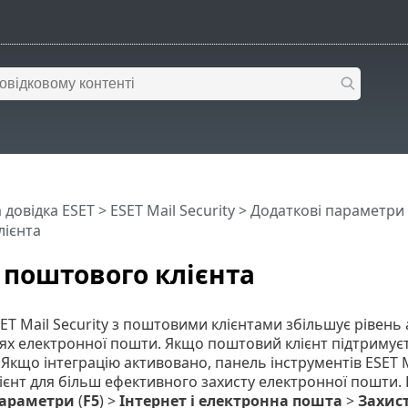
 довідка ESET
>
ESET Mail Security
>
Додаткові параметри
лієнта
 поштового клієнта
SET Mail Security з поштовими клієнтами збільшує рівень 
х електронної пошти. Якщо поштовий клієнт підтримуєт
y. Якщо інтеграцію активовано, панель інструментів ESET 
єнт для більш ефективного захисту електронної пошти. 
параметри
(
F5
) >
Інтернет і електронна пошта
>
Захис