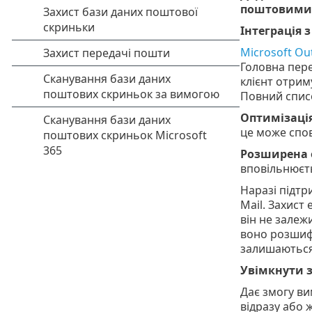
поштовими 
Інтеграція
Microsoft Ou
Головна пере
клієнт отрим
Повний списо
Оптимізаці
це може спов
Розширена 
вповільнюєть
Наразі підтр
Mail. Захист
він не залеж
воно розшифр
залишаються
Увімкнути з
Дає змогу ви
відразу або 