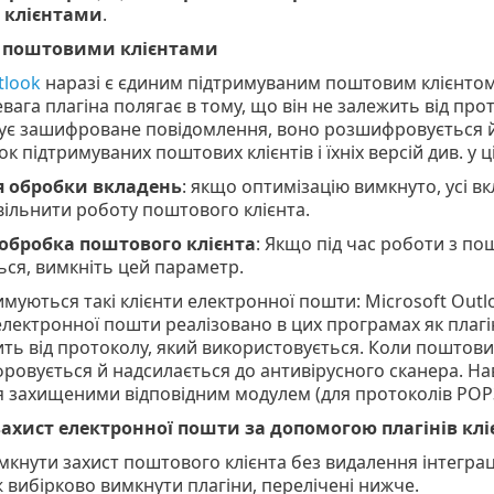
клієнтами
.
 з поштовими клієнтами
tlook
наразі є єдиним підтримуваним поштовим клієнтом.
вага плагіна полягає в тому, що він не залежить від пр
ує зашифроване повідомлення, воно розшифровується й 
к підтримуваних поштових клієнтів і їхніх версій див. у ц
я обробки вкладень
: якщо оптимізацію вимкнуто, усі в
ільнити роботу поштового клієнта.
обробка поштового клієнта
: Якщо під час роботи з п
ся, вимкніть цей параметр.
имуються такі клієнти електронної пошти: Microsoft Outlo
 електронної пошти реалізовано в цих програмах як плагі
ить від протоколу, який використовується. Коли поштов
овується й надсилається до антивірусного сканера. Нав
 захищеними відповідним модулем (для протоколів POP3
ахист електронної пошти за допомогою плагінів клі
мкнути захист поштового клієнта без видалення інтеграці
ж вибірково вимкнути плагіни, перелічені нижче.