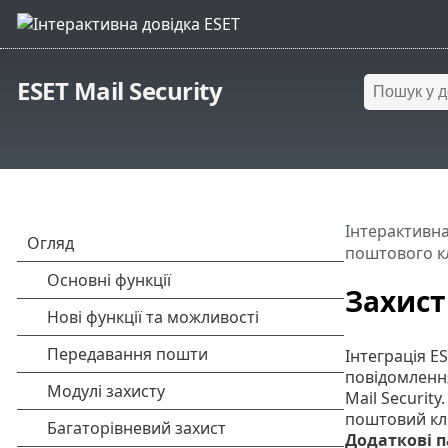
ESET Mail Security
Інтерактивна
поштового к
Захист
Інтеграція E
повідомлення
Mail Securit
поштовий клі
Додаткові 