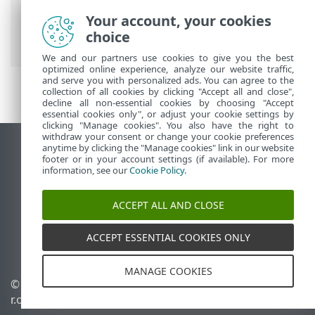
Your account, your cookies
ESET 온라인 도움말
>
ESET Mail Security
>
choice
시작
>
모니터링
> 네트워크 격리
We and our partners use cookies to give you the best
optimized online experience, analyze our website traffic,
and serve you with personalized ads. You can agree to the
collection of all cookies by clicking "Accept all and close",
decline all non-essential cookies by choosing "Accept
essential cookies only", or adjust your cookie settings by
clicking "Manage cookies". You also have the right to
withdraw your consent or change your cookie preferences
anytime by clicking the "Manage cookies" link in our website
데스크톱 사이트 보기
footer or in your account settings (if available). For more
End of Life
information, see our
Cookie Policy
.
ESET 지식 베이스
ACCEPT ALL AND CLOSE
ESET 포럼
ESET Status Portal
ACCEPT ESSENTIAL COOKIES ONLY
국가별 지원
MANAGE COOKIES
©
1992-2026
ESET, spol. s
쿠키 관리
r.o. - All rights reserved.
쿠키 정책