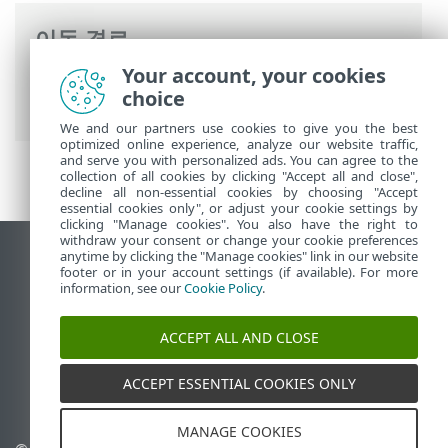
이동 경로
Your account, your cookies
ESET 온라인 도움말
>
ESET Mail Security
>
choice
ESET Mail Security 활성화
> 활성화 오류
We and our partners use cookies to give you the best
optimized online experience, analyze our website traffic,
and serve you with personalized ads. You can agree to the
collection of all cookies by clicking "Accept all and close",
decline all non-essential cookies by choosing "Accept
essential cookies only", or adjust your cookie settings by
clicking "Manage cookies". You also have the right to
withdraw your consent or change your cookie preferences
anytime by clicking the "Manage cookies" link in our website
데스크톱 사이트 보기
footer or in your account settings (if available). For more
End of Life
information, see our
Cookie Policy
.
ESET 지식 베이스
ACCEPT ALL AND CLOSE
ESET 포럼
ESET Status Portal
ACCEPT ESSENTIAL COOKIES ONLY
국가별 지원
MANAGE COOKIES