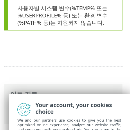
사용자별 시스템 변수(%TEMP% 또는
%USERPROFILE% 등) 또는 환경 변수
(%PATH% 등)는 지원되지 않습니다.
이동 경로
Your account, your cookies
ESET 온라인 도움말
>
ESET Mail Security
>
choice
고급 설정
>
Computer
>
제외
> 성능 제외
We and our partners use cookies to give you the best
optimized online experience, analyze our website traffic,
and serve you with personalized ads. You can agree to the