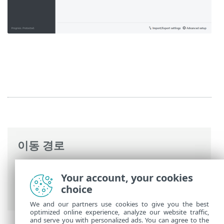
이동 경로
ESET 온라인 도움말
>
ESET Mail Security
>
Your account, your cookies
명령과 함께 ESET Mail Security
>
설정
> 서
choice
버
We and our partners use cookies to give you the best
optimized online experience, analyze our website traffic,
and serve you with personalized ads. You can agree to the