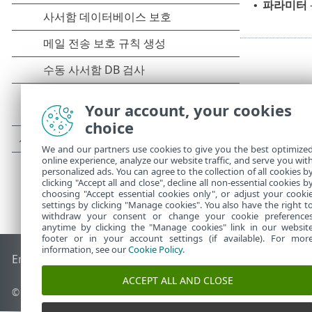
파라미터
•
Your account, your cookies
choice
We and our partners use cookies to give you the best optimize
online experience, analyze our website traffic, and serve you wit
personalized ads. You can agree to the collection of all cookies b
clicking "Accept all and close", decline all non-essential cookies b
choosing "Accept essential cookies only", or adjust your cooki
settings by clicking "Manage cookies". You also have the right t
withdraw your consent or change your cookie preference
anytime by clicking the "Manage cookies" link in our websit
footer or in your account settings (if available). For mor
information, see our
Cookie Policy
.
End of Life
ESET 지식 베이스
ESET 포럼
ESET Status Portal
국
ACCEPT ALL AND CLOSE
©
1992-2026
ESET, spol. s r.o. - All rights reserved.