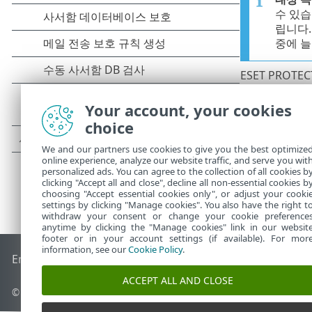
수 있습
립니다.
중에 늘
ESET PROT
상을 선택하라
Your account, your cookies
choice
We and our partners use cookies to give you the best optimize
online experience, analyze our website traffic, and serve you wit
personalized ads. You can agree to the collection of all cookies b
clicking "Accept all and close", decline all non-essential cookies b
choosing "Accept essential cookies only", or adjust your cooki
settings by clicking "Manage cookies". You also have the right t
withdraw your consent or change your cookie preference
anytime by clicking the "Manage cookies" link in our websit
footer or in your account settings (if available). For mor
information, see our
Cookie Policy
.
End of Life
ESET 지식 베이스
ESET 포럼
ESET Status Portal
국
ACCEPT ALL AND CLOSE
©
1992-2026
ESET, spol. s r.o. - All rights reserved.