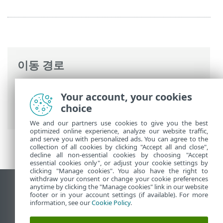
이동 경로
ESET 온라인 도움말
>
ESET Mail Security
>
Your account, your cookies
고급 설정
>
네트워크 접근 보호
>
네트워크
choice
연결 윤곽
> 네트워크 추가
We and our partners use cookies to give you the best
optimized online experience, analyze our website traffic,
and serve you with personalized ads. You can agree to the
collection of all cookies by clicking "Accept all and close",
decline all non-essential cookies by choosing "Accept
essential cookies only", or adjust your cookie settings by
clicking "Manage cookies". You also have the right to
withdraw your consent or change your cookie preferences
anytime by clicking the "Manage cookies" link in our website
데스크톱 사이트 보기
footer or in your account settings (if available). For more
End of Life
information, see our
Cookie Policy
.
ESET 지식 베이스