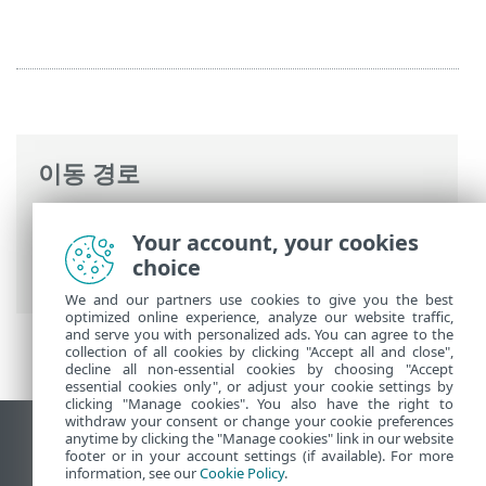
이동 경로
ESET 온라인 도움말
>
ESET Mail Security
>
Your account, your cookies
고급 설정
>
Computer
> 클라우드 기반 보
choice
호
We and our partners use cookies to give you the best
optimized online experience, analyze our website traffic,
and serve you with personalized ads. You can agree to the
collection of all cookies by clicking "Accept all and close",
decline all non-essential cookies by choosing "Accept
essential cookies only", or adjust your cookie settings by
clicking "Manage cookies". You also have the right to
withdraw your consent or change your cookie preferences
anytime by clicking the "Manage cookies" link in our website
데스크톱 사이트 보기
footer or in your account settings (if available). For more
End of Life
information, see our
Cookie Policy
.