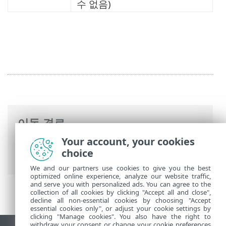
수 없음)
이동 경로
Your account, your cookies
ESET 온라인 도움말
>
ESET Mail Security
>
choice
고급 설정
>
도구 구성
> 명령줄 검사기
We and our partners use cookies to give you the best
optimized online experience, analyze our website traffic,
and serve you with personalized ads. You can agree to the
collection of all cookies by clicking "Accept all and close",
decline all non-essential cookies by choosing "Accept
essential cookies only", or adjust your cookie settings by
clicking "Manage cookies". You also have the right to
withdraw your consent or change your cookie preferences