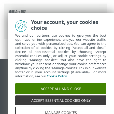
麵包屑
Your account, your cookies
ESET 線上說明
>
ESET Mail Security
>
一般
choice
設定
>
Computer
>
排除
> 效能排除
We and our partners use cookies to give you the best
optimized online experience, analyze our website traffic,
and serve you with personalized ads. You can agree to the
collection of all cookies by clicking "Accept all and close",
decline all non-essential cookies by choosing "Accept
essential cookies only", or adjust your cookie settings by
clicking "Manage cookies". You also have the right to
withdraw your consent or change your cookie preferences
anytime by clicking the "Manage cookies" link in our website
檢視桌面網站
footer or in your account settings (if available). For more
End of Life
information, see our
Cookie Policy
.
ESET 知識庫
ACCEPT ALL AND CLOSE
ESET 論壇
ESET Status Portal
ACCEPT ESSENTIAL COOKIES ONLY
地區設定
MANAGE COOKIES