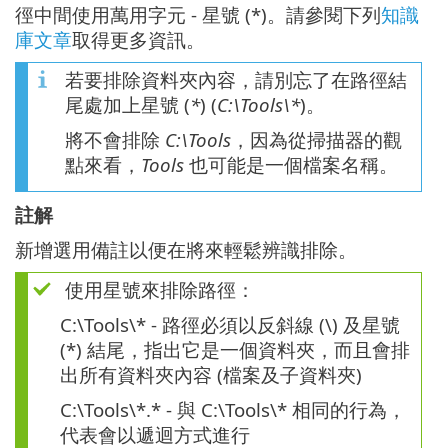
徑中間使用萬用字元 - 星號 (*)。請參閱下列
知識
庫文章
取得更多資訊。
若要排除資料夾內容，請別忘了在路徑結
尾處加上星號 (
*
) (
C:\Tools\*
)。
將不會排除
C:\Tools
，因為從掃描器的觀
點來看，
Tools
也可能是一個檔案名稱。
註解
新增選用備註以便在將來輕鬆辨識排除。
使用星號來排除路徑：
C:\Tools\* - 路徑必須以反斜線 (\) 及星號
(*) 結尾，指出它是一個資料夾，而且會排
出所有資料夾內容 (檔案及子資料夾)
C:\Tools\*.* - 與 C:\Tools\* 相同的行為，
代表會以遞迴方式進行