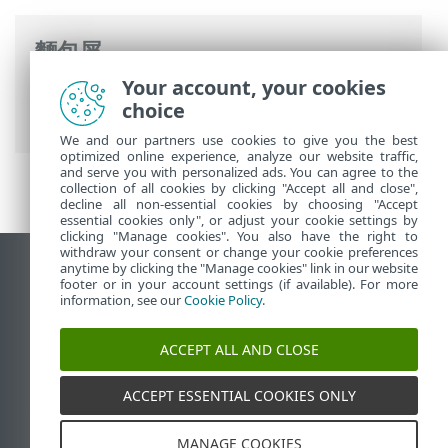
麵包屑
Your account, your cookies
ESET 線上說明
>
ESET Mail Security
>
一般
choice
設定
>
網路防護
> 已知網路
We and our partners use cookies to give you the best
optimized online experience, analyze our website traffic,
and serve you with personalized ads. You can agree to the
collection of all cookies by clicking "Accept all and close",
decline all non-essential cookies by choosing "Accept
essential cookies only", or adjust your cookie settings by
clicking "Manage cookies". You also have the right to
withdraw your consent or change your cookie preferences
anytime by clicking the "Manage cookies" link in our website
檢視桌面網站
footer or in your account settings (if available). For more
End of Life
information, see our
Cookie Policy
.
ESET 知識庫
ACCEPT ALL AND CLOSE
ESET 論壇
ESET Status Portal
ACCEPT ESSENTIAL COOKIES ONLY
地區設定
MANAGE COOKIES