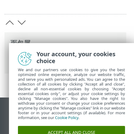
面包屑
Your account, your cookies
ESET 联机帮助
>
ESET Mail Security
>
服务
choice
器防护设置
>
邮件隔离类型
> 本地隔离
We and our partners use cookies to give you the best
optimized online experience, analyze our website traffic,
and serve you with personalized ads. You can agree to the
collection of all cookies by clicking "Accept all and close",
decline all non-essential cookies by choosing "Accept
essential cookies only", or adjust your cookie settings by
clicking "Manage cookies". You also have the right to
withdraw your consent or change your cookie preferences
anytime by clicking the "Manage cookies" link in our website
查看桌面站点
footer or in your account settings (if available). For more
End of Life
information, see our
Cookie Policy
.
ESET 知识库
ACCEPT ALL AND CLOSE
ESET 论坛