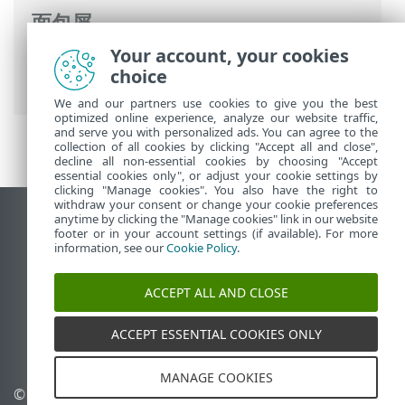
面包屑
Your account, your cookies
ESET 联机帮助
>
ESET Mail Security
>
常规
choice
设置
>
Computer
>
排除
> 性能排除
We and our partners use cookies to give you the best
optimized online experience, analyze our website traffic,
and serve you with personalized ads. You can agree to the
collection of all cookies by clicking "Accept all and close",
decline all non-essential cookies by choosing "Accept
essential cookies only", or adjust your cookie settings by
clicking "Manage cookies". You also have the right to
withdraw your consent or change your cookie preferences
anytime by clicking the "Manage cookies" link in our website
查看桌面站点
footer or in your account settings (if available). For more
End of Life
information, see our
Cookie Policy
.
ESET 知识库
ACCEPT ALL AND CLOSE
ESET 论坛
ESET Status Portal
ACCEPT ESSENTIAL COOKIES ONLY
区域支持
MANAGE COOKIES
©
1992-2026
ESET, spol. s
管理 Cookie