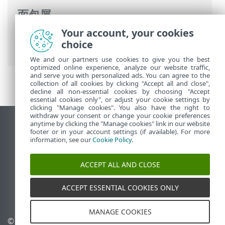
面包屑
Your account, your cookies
ESET 联机帮助
>
ESET Mail Security
>
常规
choice
设置
>
工具配置
> Microsoft Windows 更新
We and our partners use cookies to give you the best
optimized online experience, analyze our website traffic,
and serve you with personalized ads. You can agree to the
collection of all cookies by clicking "Accept all and close",
decline all non-essential cookies by choosing "Accept
essential cookies only", or adjust your cookie settings by
clicking "Manage cookies". You also have the right to
withdraw your consent or change your cookie preferences
anytime by clicking the "Manage cookies" link in our website
查看桌面站点
footer or in your account settings (if available). For more
End of Life
information, see our
Cookie Policy
.
ESET 知识库
ACCEPT ALL AND CLOSE
ESET 论坛
ESET Status Portal
ACCEPT ESSENTIAL COOKIES ONLY
区域支持
MANAGE COOKIES
©
1992-2026
ESET, spol. s
管理 Cookie