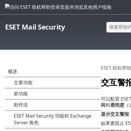
ESET Mail Security
ESET 联机帮
交互警
可以配置 ESE
间
和
透明度
（
显示交互警报
如果要阻止 ESE