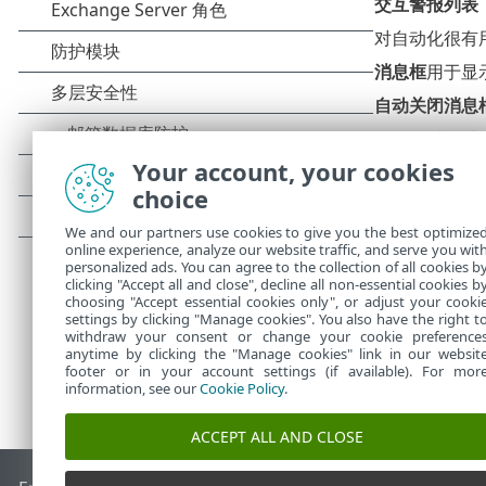
交互警报列表
对自动化很有
消息框
用于显
自动关闭消息
在一段时间过
Your account, your cookies
确认消息
choice
单击
编辑
后，
确认消息的偏
We and our partners use cookies to give you the best optimize
online experience, analyze our website traffic, and serve you wit
personalized ads. You can agree to the collection of all cookies b
clicking "Accept all and close", decline all non-essential cookies b
choosing "Accept essential cookies only", or adjust your cooki
settings by clicking "Manage cookies". You also have the right t
withdraw your consent or change your cookie preference
anytime by clicking the "Manage cookies" link in our websit
footer or in your account settings (if available). For mor
information, see our
Cookie Policy
.
ACCEPT ALL AND CLOSE