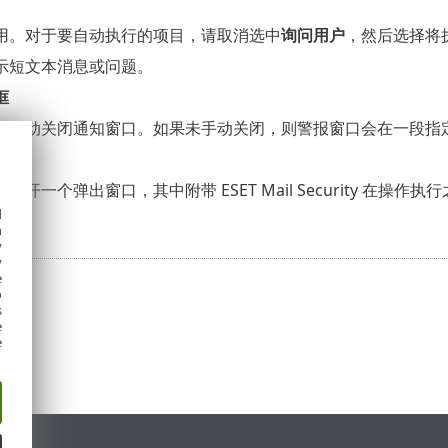
用。对于要自动执行的项目，请取消选中
询问用户
，然后选择将
示短文本消息或问题。
框
后自动关闭通知窗口。如果未手动关闭，则警报窗口会在一段指
将打开一个弹出窗口，其中附带 ESET Mail Security 
好。
d
h
y
y
e
o
s
e
e