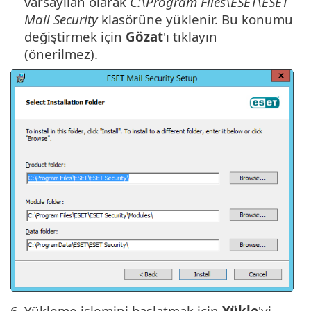
varsayılan olarak
C:\Program Files\ESET\ESET
Mail Security
klasörüne yüklenir. Bu konumu
değiştirmek için
Gözat
'ı tıklayın
(önerilmez).
6.
Yükleme işlemini başlatmak için
Yükle
'yi