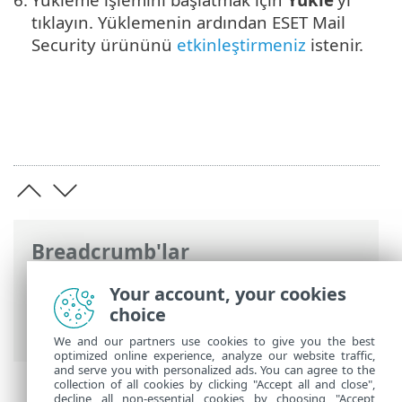
tıklayın. Yüklemenin ardından ESET Mail
Security ürününü
etkinleştirmeniz
istenir.
Breadcrumb'lar
ESET Online Yardım
>
ESET Mail Security
>
Your account, your cookies
Yükleme için hazırlanma
> ESET Mail
choice
Security yükleme adımları
We and our partners use cookies to give you the best
optimized online experience, analyze our website traffic,
and serve you with personalized ads. You can agree to the
collection of all cookies by clicking "Accept all and close",
decline all non-essential cookies by choosing "Accept