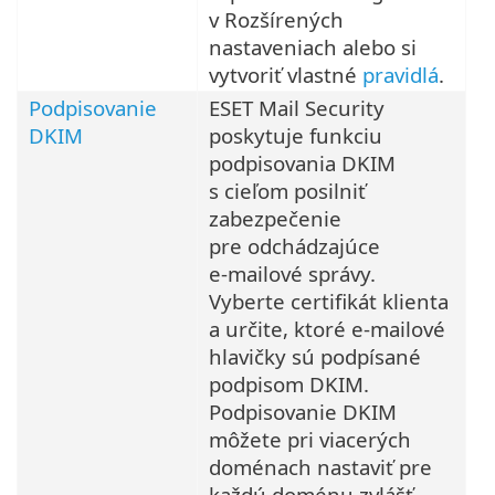
v Rozšírených
nastaveniach alebo si
vytvoriť vlastné
pravidlá
.
Podpisovanie
ESET Mail Security
DKIM
poskytuje funkciu
podpisovania DKIM
s cieľom posilniť
zabezpečenie
pre odchádzajúce
e‑mailové správy.
Vyberte certifikát klienta
a určite, ktoré e‑mailové
hlavičky sú podpísané
podpisom DKIM.
Podpisovanie DKIM
môžete pri viacerých
doménach nastaviť pre
každú doménu zvlášť.