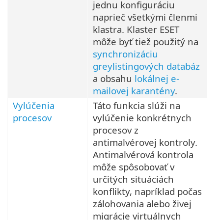
jednu konfiguráciu
naprieč všetkými členmi
klastra. Klaster ESET
môže byť tiež použitý na
synchronizáciu
greylistingových databáz
a obsahu
lokálnej e-
mailovej karantény
.
Vylúčenia
Táto funkcia slúži na
procesov
vylúčenie konkrétnych
procesov z
antimalvérovej kontroly.
Antimalvérová kontrola
môže spôsobovať v
určitých situáciách
konflikty, napríklad počas
zálohovania alebo živej
migrácie virtuálnych