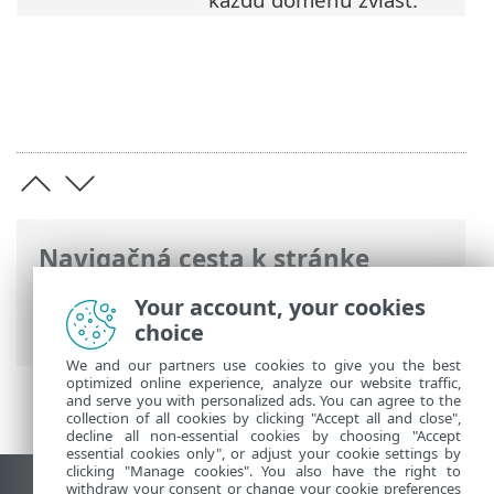
Navigačná cesta k stránke
ESET Online pomocník
>
ESET Mail
Your account, your cookies
Security
>
Prehľad
> Hlavné funkcie
choice
We and our partners use cookies to give you the best
optimized online experience, analyze our website traffic,
and serve you with personalized ads. You can agree to the
collection of all cookies by clicking "Accept all and close",
decline all non-essential cookies by choosing "Accept
essential cookies only", or adjust your cookie settings by
clicking "Manage cookies". You also have the right to
withdraw your consent or change your cookie preferences