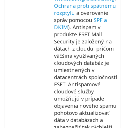
Ochrana proti spätnému
rozptylu
a overovanie
správ pomocou
SPF a
DKIM
). Antispam v
produkte ESET Mail
Security je založený na
dátach z cloudu, pričom
väčšina využívaných
cloudových databáz je
umiestnených v
datacentrách spoločnosti
ESET. Antispamové
cloudové služby
umožňujú v prípade
objavenia nového spamu
pohotovo aktualizovať
dáta v databázach a
zabezpečiť tak rýchlejší