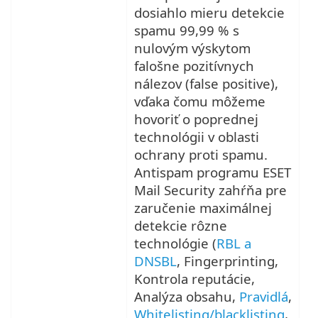
dosiahlo mieru detekcie
spamu 99,99 % s
nulovým výskytom
falošne pozitívnych
nálezov (false positive),
vďaka čomu môžeme
hovoriť o poprednej
technológii v oblasti
ochrany proti spamu.
Antispam programu ESET
Mail Security zahŕňa pre
zaručenie maximálnej
detekcie rôzne
technológie (
RBL a
DNSBL
, Fingerprinting,
Kontrola reputácie,
Analýza obsahu,
Pravidlá
,
Whitelisting/blacklisting
,