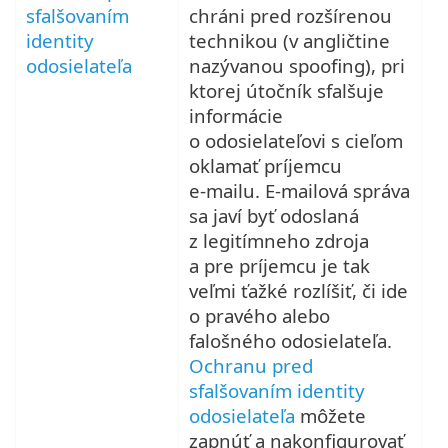
sfalšovaním
chráni pred rozšírenou
identity
technikou (v angličtine
odosielateľa
nazývanou spoofing), pri
ktorej útočník sfalšuje
informácie
o odosielateľovi s cieľom
oklamať príjemcu
e‑mailu. E‑mailová správa
sa javí byť odoslaná
z legitímneho zdroja
a pre príjemcu je tak
veľmi ťažké rozlíšiť, či ide
o pravého alebo
falošného odosielateľa.
Ochranu pred
sfalšovaním identity
odosielateľa
môžete
zapnúť a nakonfigurovať