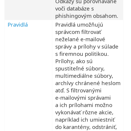
Odkazy sú porovnávané
voči databáze s
phishingovým obsahom.
Pravidlá
Pravidlá umožňujú
správcom filtrovať
neželané e‑mailové
správy a prílohy v súlade
s firemnou politikou.
Prílohy, ako sú
spustiteľné súbory,
multimediálne súbory,
archívy chránené heslom
atď. S filtrovanými
e‑mailovými správami
a ich prílohami možno
vykonávať rôzne akcie,
napríklad ich umiestniť
do karantény, odstrániť,