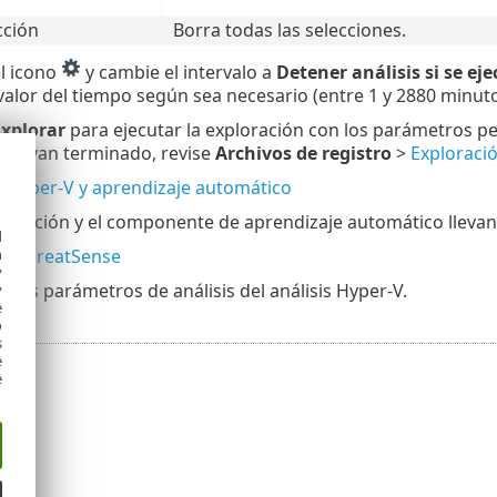
cción
Borra todas las selecciones.
el icono
y cambie el intervalo a
Detener análisis si se e
valor del tiempo según sea necesario (entre 1 y 2880 minuto
xplorar
para ejecutar la exploración con los parámetros pe
s hayan terminado, revise
Archivos de registro
>
Exploraci
e Hyper-V y aprendizaje automático
etección y el componente de aprendizaje automático llevan
d
h
e ThreatSense
y
r los parámetros de análisis del análisis Hyper-V.
y
e
o
s
e
e