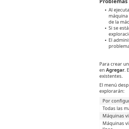
Problemas 
Al ejecut
•
máquina v
de la máq
Si se est
•
exploraci
El admini
•
problema 
Para crear un
en
Agregar
. 
existentes.
El menú desp
explorarán:
Por configur
Todas las m
Máquinas vir
Máquinas vi