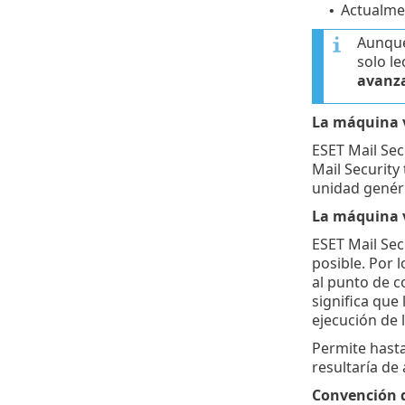
Actualmen
•
Aunque 
solo l
avanz
La máquina v
ESET Mail Sec
Mail Security 
unidad genéri
La máquina v
ESET Mail Sec
posible. Por 
al punto de co
significa que 
ejecución de 
Permite hasta
resultaría de
Convención 