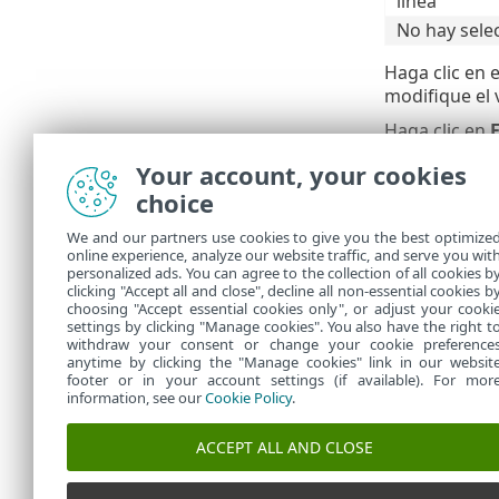
línea
No hay sele
Haga clic en 
modifique el 
Haga clic en
E
exploracione
Your account, your cookies
Protección d
choice
El motor de d
We and our partners use cookies to give you the best optimize
online experience, analyze our website traffic, and serve you wit
Parámetros d
personalized ads. You can agree to the collection of all cookies b
Para modifica
clicking "Accept all and close", decline all non-essential cookies b
choosing "Accept essential cookies only", or adjust your cooki
settings by clicking "Manage cookies". You also have the right t
withdraw your consent or change your cookie preference
anytime by clicking the "Manage cookies" link in our websit
footer or in your account settings (if available). For mor
information, see our
Cookie Policy
.
ACCEPT ALL AND CLOSE