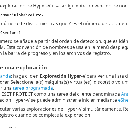
exploración de Hyper-V usa la siguiente convención de no
neName\DiskX\VolumeY
 número de disco mientras que Y es el número de volumen.
k0\Volume1
número se añade a partir del orden de detección, que es idé
VM. Esta convención de nombres se usa en la menú desplega
n la barra de progreso y en los archivos de registro.
de una exploración
manda
: haga clic en
Exploración Hyper-V
para ver una lista 
orar. Seleccione la(s) máquina(s) virtual(es), disco(s) o vol
ar una
tarea programada
.
 ESET PROTECT como una tarea del cliente denominada
Aná
ación Hyper-V se puede administrar e iniciar mediante
eShe
ecutar varias exploraciones de Hyper-V simultáneamente. Rec
egistro cuando se complete la exploración.