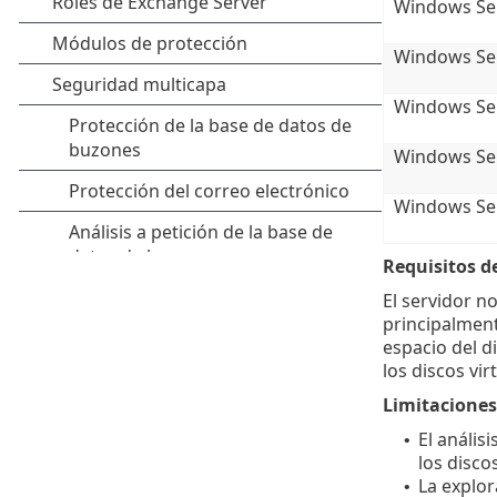
Windows Ser
Windows Ser
Windows Ser
Windows Ser
Windows Ser
Requisitos d
El servidor n
principalment
espacio del d
los discos vir
Limitaciones
El anális
•
los disco
La explor
•