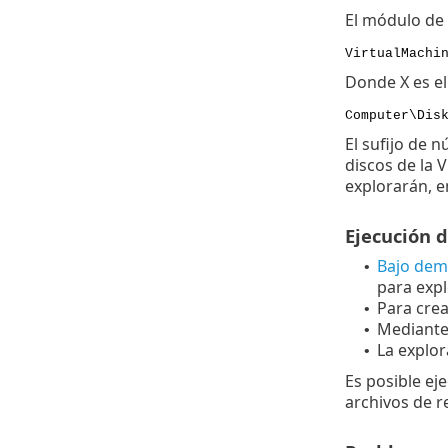
El módulo de 
VirtualMachi
Donde X es el
Computer\Dis
El sufijo de 
discos de la 
explorarán, e
Ejecución 
Bajo de
•
para expl
Para cre
•
Mediante
•
La explor
•
Es posible ej
archivos de r