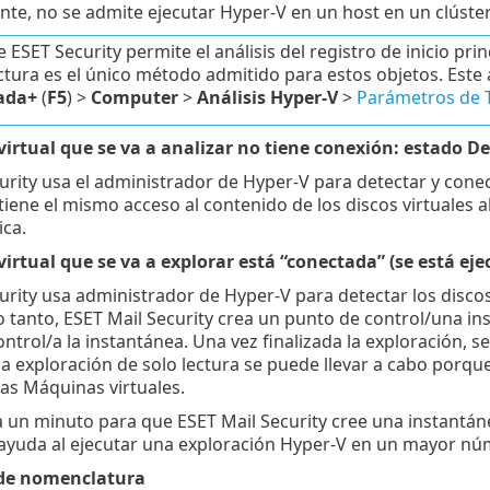
te, no se admite ejecutar Hyper-V en un host en un clúster
ESET Security permite el análisis del registro de inicio princ
ectura es el único método admitido para estos objetos. Este
ada+
(
F5
) >
Computer
>
Análisis Hyper-V
>
Parámetros de 
irtual que se va a analizar no tiene conexión: estado 
urity usa el administrador de Hyper-V para detectar y conec
tiene el mismo acceso al contenido de los discos virtuales a
ca.
irtual que se va a explorar está “conectada” (se está ej
urity usa administrador de Hyper-V para detectar los discos 
lo tanto, ESET Mail Security crea un punto de control/una in
ntrol/a la instantánea. Una vez finalizada la exploración, s
la exploración de solo lectura se puede llevar a cabo porque
las Máquinas virtuales.
 un minuto para que ESET Mail Security cree una instantáne
 ayuda al ejecutar una exploración Hyper-V en un mayor nú
de nomenclatura