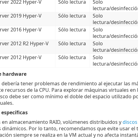
ver 2022 Hyper-V
Sólo lectura
Solo
lectura/desinfecció
ver 2019 Hyper-V
Sólo lectura
Solo
lectura/desinfecció
ver 2016 Hyper-V
Sólo lectura
Solo
lectura/desinfecció
ver 2012 R2 Hyper-V
Sólo lectura
Solo
lectura/desinfecció
ver 2012 Hyper-V
Sólo lectura
Solo
lectura/desinfecció
e hardware
o debería tener problemas de rendimiento al ejecutar las má
e recursos de la CPU. Para explorar máquinas virtuales en lín
isco debe ser como mínimo el doble del espacio utilizado 
tuales.
 específicas
is en almacenamiento RAID, volúmenes distribuidos y
discos
s dinámicos. Por lo tanto, recomendamos que evite usar el 
ación siempre se realiza en la VM actual y no afecta instant