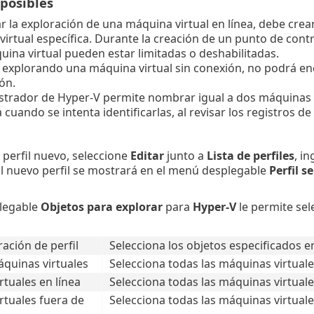
posibles
ar la exploración de una máquina virtual en línea, debe cre
irtual específica. Durante la creación de un punto de cont
uina virtual pueden estar limitadas o deshabilitadas.
á explorando una máquina virtual sin conexión, no podrá en
ón.
strador de Hyper-V permite nombrar igual a dos máquinas v
cuando se intenta identificarlas, al revisar los registros de
 perfil nuevo, seleccione
Editar
junto a
Lista de perfiles
, i
El nuevo perfil se mostrará en el menú desplegable
Perfil s
legable
Objetos para explorar
para
Hyper-V
le permite sel
ación de perfil
Selecciona los objetos especificados en
áquinas virtuales
Selecciona todas las máquinas virtuale
tuales en línea
Selecciona todas las máquinas virtuales
rtuales fuera de
Selecciona todas las máquinas virtuales