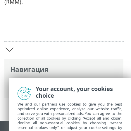
(RMM).
Навигация
Интернет-справка ESET
>
ESET Mail
Security
>
Your account, your cookies
Обзор
choice
We and our partners use cookies to give you the best
optimized online experience, analyze our website traffic,
and serve you with personalized ads. You can agree to the
collection of all cookies by clicking "Accept all and close",
decline all non-essential cookies by choosing "Accept
essential cookies only", or adjust your cookie settings by