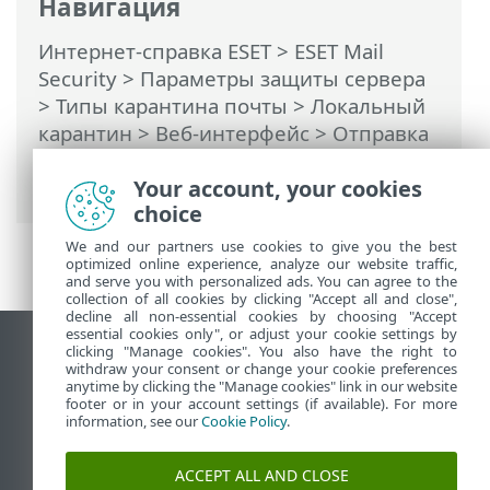
Навигация
Интернет-справка ESET
>
ESET Mail
Security
>
Параметры защиты сервера
>
Типы карантина почты
>
Локальный
карантин
>
Веб-интерфейс
> Отправка
отчетов о карантине почты —
запланированная задача
Your account, your cookies
choice
We and our partners use cookies to give you the best
optimized online experience, analyze our website traffic,
and serve you with personalized ads. You can agree to the
collection of all cookies by clicking "Accept all and close",
decline all non-essential cookies by choosing "Accept
essential cookies only", or adjust your cookie settings by
clicking "Manage cookies". You also have the right to
Использовать сайт для ПК
withdraw your consent or change your cookie preferences
End of Life
anytime by clicking the "Manage cookies" link in our website
footer or in your account settings (if available). For more
База знаний ESET
information, see our
Cookie Policy
.
Форум ESET
ESET Status Portal
ACCEPT ALL AND CLOSE