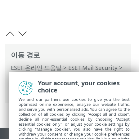
이동 경로
ESET 온라인 도움말
>
ESET Mail Security
>
명령과 함께 ESET Mail Security
>
도구
>
스
Your account, your cookies
케줄러
>
스케줄러 - 작업 추가
> 예약된 작
choice
업 개요
We and our partners use cookies to give you the best
optimized online experience, analyze our website traffic,
and serve you with personalized ads. You can agree to the
collection of all cookies by clicking "Accept all and close",
decline all non-essential cookies by choosing "Accept
essential cookies only", or adjust your cookie settings by
clicking "Manage cookies". You also have the right to
withdraw your consent or change your cookie preferences