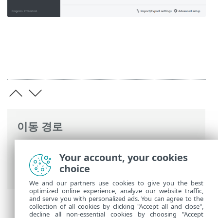
이동 경로
ESET 온라인 도움말
>
ESET Mail Security
>
Your account, your cookies
명령과 함께 ESET Mail Security
>
설정
> 웹
choice
및 이메일
We and our partners use cookies to give you the best
optimized online experience, analyze our website traffic,
and serve you with personalized ads. You can agree to the
collection of all cookies by clicking "Accept all and close",
decline all non-essential cookies by choosing "Accept