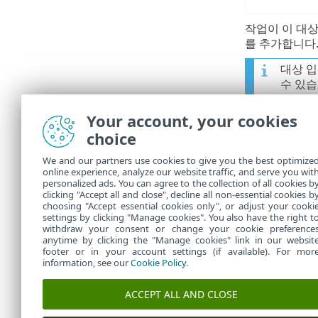
작업이 이 대
를 추가합니다
대상 입
수 있습
292833
HKEY_L
Your account, your cookies
경로 또
choice
입니다.
We and our partners use cookies to give you the best optimize
online experience, analyze our website traffic, and serve you wit
너무 일
personalized ads. You can agree to the collection of all cookies b
clicking "Accept all and close", decline all non-essential cookies b
choosing "Accept essential cookies only", or adjust your cooki
settings by clicking "Manage cookies". You also have the right t
withdraw your consent or change your cookie preference
anytime by clicking the "Manage cookies" link in our websit
footer or in your account settings (if available). For mor
information, see our
Cookie Policy
.
ACCEPT ALL AND CLOSE