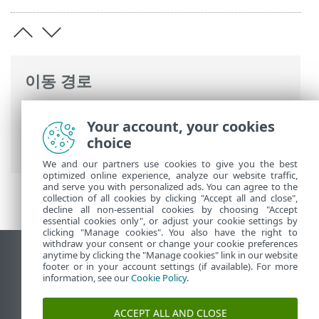
이동 경로
ESET 온라인 도움말
>
ESET Mail Security
>
Your account, your cookies
서버 보호 설정
>
안티스팸 보호
> 백스캐터
choice
보호
We and our partners use cookies to give you the best
optimized online experience, analyze our website traffic,
and serve you with personalized ads. You can agree to the
collection of all cookies by clicking "Accept all and close",
decline all non-essential cookies by choosing "Accept
essential cookies only", or adjust your cookie settings by
clicking "Manage cookies". You also have the right to
withdraw your consent or change your cookie preferences
anytime by clicking the "Manage cookies" link in our website
데스크톱 사이트 보기
footer or in your account settings (if available). For more
End of Life
information, see our
Cookie Policy
.
ESET 지식 베이스
ACCEPT ALL AND CLOSE
ESET 포럼