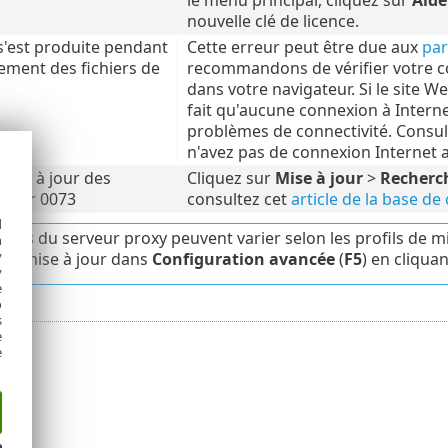
nouvelle clé de licence.
s'est produite pendant
Cette erreur peut être due aux
par
ement des fichiers de
recommandons de vérifier votre co
dans votre navigateur. Si le site 
fait qu'aucune connexion à Interne
problèmes de connectivité. Consult
n'avez pas de connexion Internet a
mise à jour des
Cliquez sur
Mise à jour
>
Recherch
rreur 0073
consultez cet
article de la base d
d
ions du serveur proxy peuvent varier selon les profils de mise
h
y
 de mise à jour dans
Configuration avancée
(
F5
) en cliqua
y
e
o
s
e
e