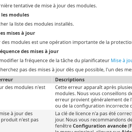
rnière tentative de mise à jour des modules.
s les modules
her la liste des modules installés.
es mises à jour
r des modules est une opération importante de la protection
réquence des mises à jour
odifier la fréquence de la tâche du planificateur
Mise à jo
cherchez pas des mises à jour dès que possible, l'un des mes
erreur
Descriptions
ur des modules n'est
Cette erreur apparaît après plusie
modules. Nous vous conseillons de 
erreur provient généralement de l
ou de la configuration incorrecte
mise à jour des
La clé de licence n'a pas été corre
 produit n'est pas
jour. Nous vous recommandons de v
fenêtre
Configuration avancée
(
F
le menu principal, cliquez sur
Aide