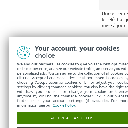
Une erreur 
le télécharg
mise à jour
Your account, your cookies
Échec de la 
choice
modules - E
We and our partners use cookies to give you the best optimize
Les opt
online experience, analyze our website traffic, and serve you wit
personalized ads. You can agree to the collection of all cookies b
profils
clicking "Accept all and close", decline all non-essential cookies b
choosing "Accept essential cookies only", or adjust your cooki
settings by clicking "Manage cookies". You also have the right t
withdraw your consent or change your cookie preference
anytime by clicking the "Manage cookies" link in our websit
footer or in your account settings (if available). For mor
information, see our
Cookie Policy
.
ACCEPT ALL AND CLOSE