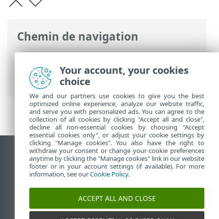
Chemin de navigation
Aide en ligne ESET
>
ESET Mail Security
>
Utilisation d'ESET Mail Security
>
Outils
>
Your account, your cookies
Planificateur
choice
We and our partners use cookies to give you the best
optimized online experience, analyze our website traffic,
and serve you with personalized ads. You can agree to the
collection of all cookies by clicking "Accept all and close",
decline all non-essential cookies by choosing "Accept
essential cookies only", or adjust your cookie settings by
clicking "Manage cookies". You also have the right to
withdraw your consent or change your cookie preferences
Afficher le site des postes de travail
anytime by clicking the "Manage cookies" link in our website
footer or in your account settings (if available). For more
End of Life
information, see our
Cookie Policy
.
Base de connaissances ESET
Forum ESET
ACCEPT ALL AND CLOSE
ESET Status Portal
Support régional