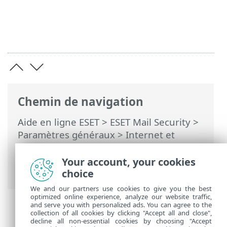
Chemin de navigation
Aide en ligne ESET
>
ESET Mail Security
>
Paramètres généraux
>
Internet et
messagerie
>
Protection du client de
messagerie
> Barre d'outils Microsoft
Your account, your cookies
Outlook
choice
We and our partners use cookies to give you the best
optimized online experience, analyze our website traffic,
and serve you with personalized ads. You can agree to the
collection of all cookies by clicking "Accept all and close",
decline all non-essential cookies by choosing "Accept