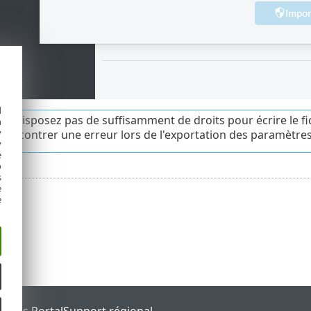
d
 ne disposez pas de suffisamment de droits pour écrire le fic
h
y
rencontrer une erreur lors de l'exportation des paramètres
y
e
o
s
e
e