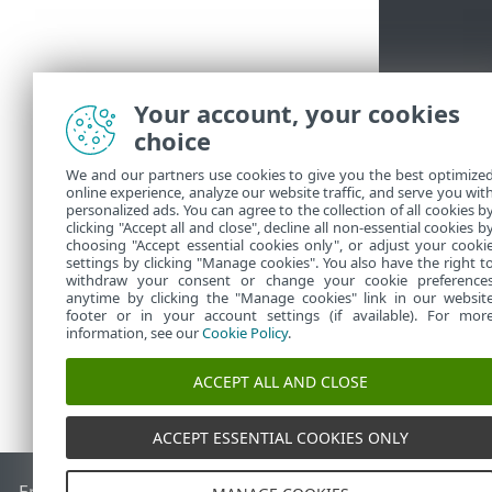
Your account, your cookies
choice
We and our partners use cookies to give you the best optimize
Si vous
online experience, analyze our website traffic, and serve you wit
personalized ads. You can agree to the collection of all cookies b
pouvez 
clicking "Accept all and close", decline all non-essential cookies b
choosing "Accept essential cookies only", or adjust your cooki
settings by clicking "Manage cookies". You also have the right t
withdraw your consent or change your cookie preference
anytime by clicking the "Manage cookies" link in our websit
footer or in your account settings (if available). For mor
information, see our
Cookie Policy
.
ACCEPT ALL AND CLOSE
ACCEPT ESSENTIAL COOKIES ONLY