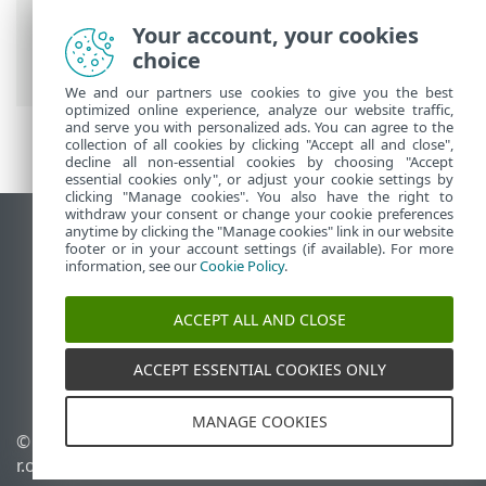
ESET 線上說明
>
ESET Mobile Security
>
使
Your account, your cookies
用 ESET Mobile Security > 正在連線到 ESET
choice
HOME
We and our partners use cookies to give you the best
optimized online experience, analyze our website traffic,
and serve you with personalized ads. You can agree to the
collection of all cookies by clicking "Accept all and close",
decline all non-essential cookies by choosing "Accept
essential cookies only", or adjust your cookie settings by
clicking "Manage cookies". You also have the right to
withdraw your consent or change your cookie preferences
anytime by clicking the "Manage cookies" link in our website
檢視桌面網站
footer or in your account settings (if available). For more
End of Life
information, see our
Cookie Policy
.
ESET 知識庫
ACCEPT ALL AND CLOSE
ESET 論壇
ESET Status Portal
ACCEPT ESSENTIAL COOKIES ONLY
地區設定
MANAGE COOKIES
© 1992 - 2026 ESET, spol. s
管理 Cookie
r.o. - 保留所有權利。
Cookie 原則