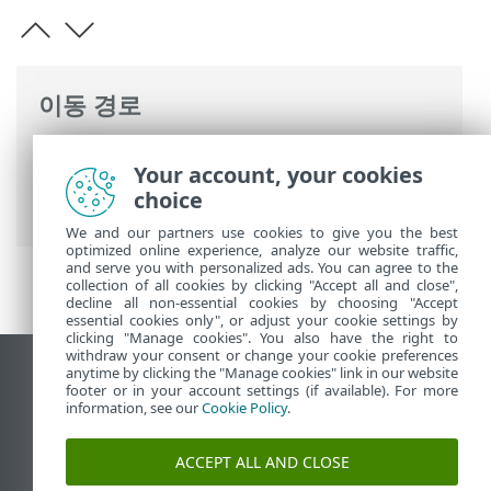
이동 경로
ESET 온라인 도움말
>
ESET Mobile Security
Your account, your cookies
>
ESET Mobile Security 사용 > ESET HOME
choice
에 연결
We and our partners use cookies to give you the best
optimized online experience, analyze our website traffic,
and serve you with personalized ads. You can agree to the
collection of all cookies by clicking "Accept all and close",
decline all non-essential cookies by choosing "Accept
essential cookies only", or adjust your cookie settings by
clicking "Manage cookies". You also have the right to
withdraw your consent or change your cookie preferences
anytime by clicking the "Manage cookies" link in our website
데스크톱 사이트 보기
footer or in your account settings (if available). For more
End of Life
information, see our
Cookie Policy
.
ESET 지식 베이스
ACCEPT ALL AND CLOSE
ESET 포럼