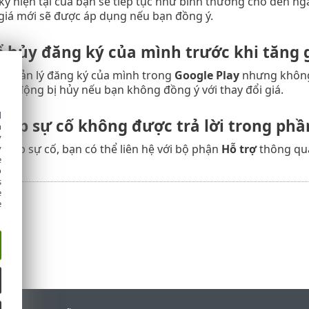
ý hiện tại của bạn sẽ tiếp tục như bình thường cho đến ngà
giá mới sẽ được áp dụng nếu bạn đồng ý.
hể hủy đăng ký của mình trước khi tăng 
ể quản lý đăng ký của mình trong
Google Play
nhưng không 
 tự động bị hủy nếu bạn không đồng ý với thay đổi giá.
d
 gặp sự cố không được trả lời trong ph
h
y
gặp sự cố, bạn có thể liên hệ với bộ phận
Hỗ trợ
thông qu
y
e
o
s
e
e