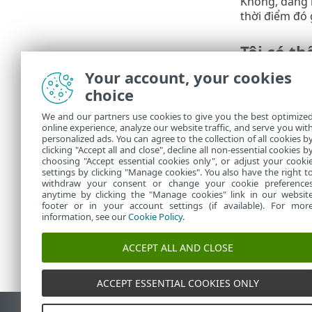
Không, đăng k
thời điểm đó 
Tôi có t
Your account, your cookies
Có, bạn có th
ký của bạn sẽ
choice
We and our partners use cookies to give you the best optimize
Tôi đang
online experience, analyze our website traffic, and serve you wit
personalized ads. You can agree to the collection of all cookies b
Nếu bạn đang 
clicking "Accept all and close", decline all non-essential cookies b
choosing "Accept essential cookies only", or adjust your cooki
settings by clicking "Manage cookies". You also have the right t
withdraw your consent or change your cookie preference
anytime by clicking the "Manage cookies" link in our websit
footer or in your account settings (if available). For mor
information, see our
Cookie Policy
.
ACCEPT ALL AND CLOSE
ACCEPT ESSENTIAL COOKIES ONLY