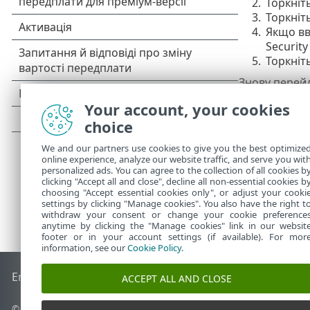
2.
Торкніт
3.
Торкніт
4.
Якщо вв
Security
5.
Торкніт
Знову перейд
Якщо активов
Your account, your cookies
пристрою для
choice
We and our partners use cookies to give you the best optimize
online experience, analyze our website traffic, and serve you wit
personalized ads. You can agree to the collection of all cookies b
clicking "Accept all and close", decline all non-essential cookies b
choosing "Accept essential cookies only", or adjust your cooki
settings by clicking "Manage cookies". You also have the right t
withdraw your consent or change your cookie preference
anytime by clicking the "Manage cookies" link in our websit
footer or in your account settings (if available). For mor
information, see our
Cookie Policy
.
End of Life
База знань ESET
Форум ESET
ESET Status Porta
ACCEPT ALL AND CLOSE
© 1992 - 2026 ESET, spol. s r.o. - Усі права захищено.