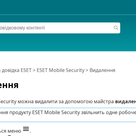
 довідка ESET
>
ESET Mobile Security
>
Видалення
ення
Security можна видалити за допомогою майстра
видале
ня продукту ESET Mobile Security звільнить одне робоче
ься меню
.