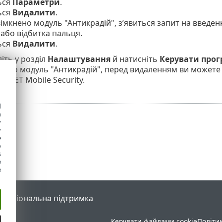
ься
Параметри
.
ься
Видалити
.
імкнено модуль "Антикрадій", з’явиться запит на введен
 або відбитка пальця.
ься
Видалити
.
іть у розділ
Налаштування
й натисніть
Керувати про
ано модуль "Антикрадій", перед видаленням ви можете 
 ESET Mobile Security.
d
h
y
y
e
o
s
e
e
l
Регіональна підтримка
Керувати файлами cookie
Політи