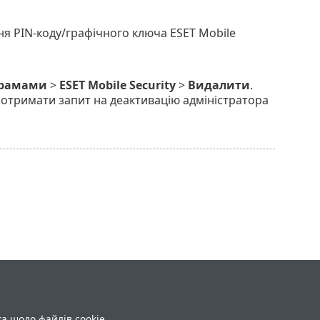
ня PIN-коду/графічного ключа ESET Mobile
грамами
>
ESET Mobile Security
>
Видалити
.
отримати запит на деактивацію адміністратора
ка щодо файлів cookie