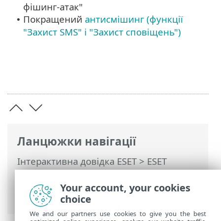
фішинг-атак"
Покращений
антисмішинг (функції
•
"Захист SMS" і "Захист сповіщень")
Ланцюжки навігації
Інтерактивна довідка ESET
>
ESET
Mobile Security
>
Загальний опис ESET
Mobile Security
> Нові функції та
Your account, your cookies
можливості
choice
We and our partners use cookies to give you the best