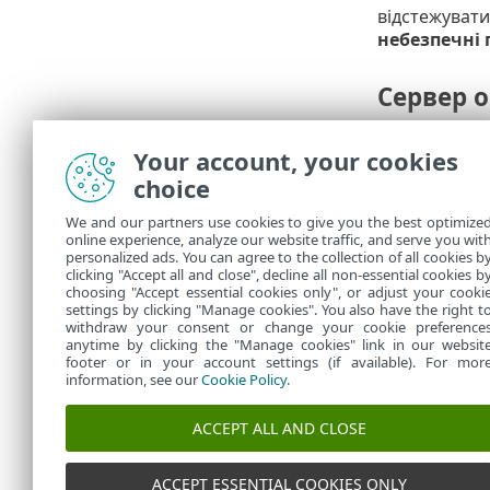
відстежувати
небезпечні
Сервер 
Ця функція д
Your account, your cookies
оновлення, я
можете скори
choice
оновлення не
We and our partners use cookies to give you the best optimize
кнопки з тр
online experience, analyze our website traffic, and serve you wit
ESET Mobile 
personalized ads. You can agree to the collection of all cookies b
Сервер поточ
clicking "Accept all and close", decline all non-essential cookies b
choosing "Accept essential cookies only", or adjust your cooki
settings by clicking "Manage cookies". You also have the right t
withdraw your consent or change your cookie preference
anytime by clicking the "Manage cookies" link in our websit
footer or in your account settings (if available). For mor
information, see our
Cookie Policy
.
ACCEPT ALL AND CLOSE
ACCEPT ESSENTIAL COOKIES ONLY