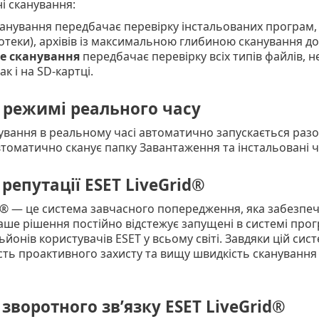
ні сканування:
канування передбачає перевірку інстальованих програм, 
іотеки), архівів із максимальною глибиною сканування до 3
е сканування
передбачає перевірку всіх типів файлів, н
так і на SD-картці.
 режимі реального часу
вання в реальному часі автоматично запускається разо
втоматично сканує папку Завантаження та інстальовані 
репутації ESET LiveGrid®
d® — це система завчасного попередження, яка забезпе
ше рішення постійно відстежує запущені в системі програ
льйонів користувачів ESET у всьому світі. Завдяки цій си
сть проактивного захисту та вищу швидкість сканування 
зворотного зв’язку ESET LiveGrid®