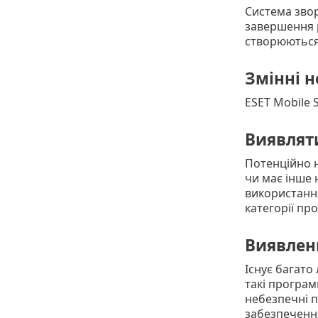
Система звор
завершення р
створюються
Змінні н
ESET Mobile S
Виявлят
Потенційно н
чи має інше 
використання
категорії пр
Виявлен
Існує багато
такі програм
небезпечні п
забезпечення