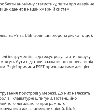
обляти анонімну статистику, звіти про аварійне
ві цих даних в нашій хмарній системі
(флеш-пам’ять USB, зовнішні жорсткі диски тощо).
елі інструментів, відстежує результати пошуку
 можуть бути підстави вважати, що переваги від
. З цієї причини ESET призначатиме для цієї
трування пристроїв у мережі. До них належать
ролів і клавіатурні шпигуни. Потенційно
рційного легального програмного
товуватися для зловмисних цілей. Щоб