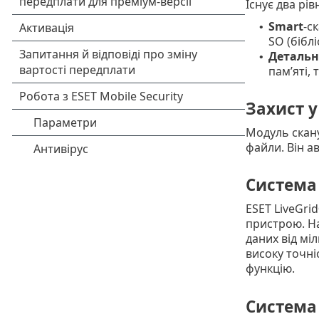
Існує два рів
Smart
-с
•
SO (бібл
Детальн
•
пам’яті, 
Захист у
Модуль скану
файли. Він а
Система 
ESET LiveGri
пристрою. На
даних від мі
високу точні
функцію.
Система 