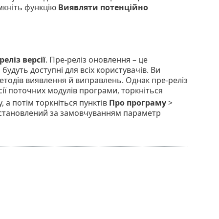
імкніть функцію
Виявляти потенційно
реліз версії
. Пре-реліз оновлення – це
удуть доступні для всіх користувачів. Ви
тодів виявлення й виправлень. Однак пре-реліз
ії поточних модулів програми, торкніться
, а потім торкніться пунктів
Про програму
>
 встановлений за замовчуванням параметр