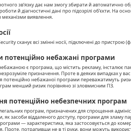
отного зв’язку дає нам змогу збирати й автоматично обр
оботи й діагностичні дані про підозрілі об’єкти. На осно
 механізми виявлення.
осії
ecurity сканує всі змінні носії, підключені до пристрою 
и потенційно небажані програми
ебажаною є програма, що містить рекламу, інсталює пан
незрозуміле призначення. Проте в деяких випадках у вас
 потенційно небажаної програми переважатимуть ризики
ограм менший ризик порівняно зі зловмисним ПЗ.
ня потенційно небезпечних програм
 легальних програм, призначених для спрощення адмініс
и, як засоби віддаленого доступу, програми для зламу па
рограми — характеристика, яка застосовується до коме
. Проте, потрапивши не в ті руки, вони можуть викорис