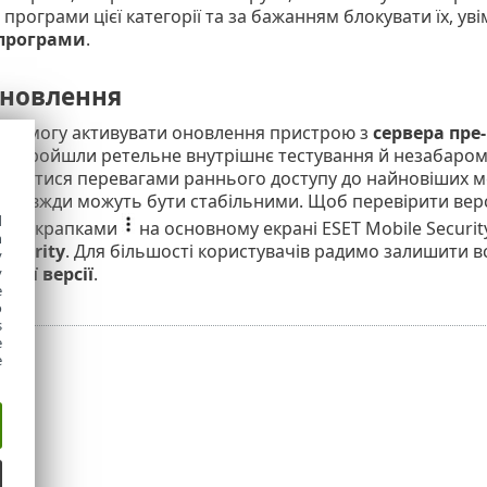
 програми цієї категорії та за бажанням блокувати їх, ув
 програми
.
оновлення
ає змогу активувати оновлення пристрою з
сервера пре-
кі пройшли ретельне внутрішнє тестування й незабаром б
статися перевагами раннього доступу до найновіших ме
 завжди можуть бути стабільними. Щоб перевірити верс
d
ьома крапками
на основному екрані ESET Mobile Security
h
Security
. Для більшості користувачів радимо залишити
y
ної версії
.
y
e
o
s
e
e