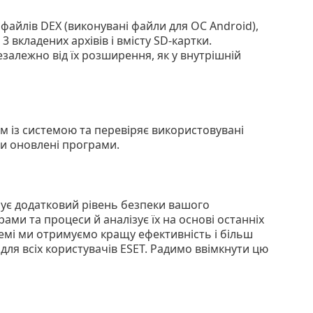
файлів DEX (виконувані файли для ОС Android),
 вкладених архівів і вмісту SD-картки.
езалежно від їх розширення, як у внутрішній
м із системою та перевіряє використовувані
чи оновлені програми.
чує додатковий рівень безпеки вашого
ми та процеси й аналізує їх на основі останніх
стемі ми отримуємо кращу ефективність і більш
для всіх користувачів ESET. Радимо ввімкнути цю