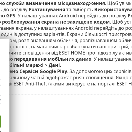
о служби визначення місцезнаходження
. Щоб увім
ь до розділу
Розташування
та виберіть
Використовува
но GPS
. У налаштуваннях Android перейдіть до розділу
Р
 розблокування екрана не захищено кодом
. Щоб уст
вання екрана, у налаштуваннях Android перейдіть до ро
 один із доступних варіантів. Екрани більшості пристр
 рухом, розпізнаванням обличчя, розпізнаванням облич
 Якщо хтось, намагаючись розблокувати ваш пристрій, 
побачите сповіщення від ESET HOME про підозрілу актив
кнено передавання мобільних даних
. У налаштування
>
Мобільні мережі
>
Дані
.
d
овлено Сервіси Google Play
. За допомогою цих сервісів
h
y
в реальному часі й відображає push-сповіщення. Якщо с
y
ункції
ESET Anti-Theft
(якими ви керуєте на порталі ESET
e
o
s
e
e