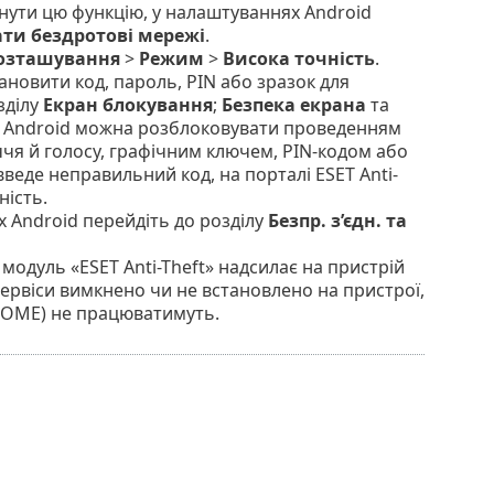
кнути цю функцію, у налаштуваннях Android
ти бездротові мережі
.
озташування
>
Режим
>
Висока точність
.
ановити код, пароль, PIN або зразок для
зділу
Екран блокування
;
Безпека екрана
та
оїв Android можна розблоковувати проведенням
чя й голосу, графічним ключем, PIN-кодом або
введе неправильний код, на порталі
ESET Anti-
ність.
х Android перейдіть до розділу
Безпр. з’єдн. та
 модуль «
ESET Anti-Theft
» надсилає на пристрій
ервіси вимкнено чи не встановлено на пристрої,
 HOME) не працюватимуть.