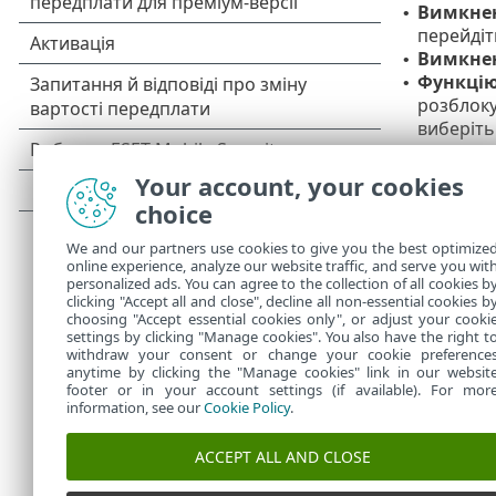
Вимкнен
•
перейдіт
Вимкне
•
Функцію
•
розблоку
виберіть
пальцем,
паролем.
Your account, your cookies
Theft
ви 
choice
Не ввім
•
мережі
We and our partners use cookies to give you the best optimize
Не встан
online experience, analyze our website traffic, and serve you wit
•
personalized ads. You can agree to the collection of all cookies b
команди 
clicking "Accept all and close", decline all non-essential cookies b
окремі ф
choosing "Accept essential cookies only", or adjust your cooki
settings by clicking "Manage cookies". You also have the right t
withdraw your consent or change your cookie preference
anytime by clicking the "Manage cookies" link in our websit
footer or in your account settings (if available). For mor
information, see our
Cookie Policy
.
ACCEPT ALL AND CLOSE