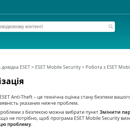
 довідка ESET
>
ESET Mobile Security
>
Робота з ESET Mobil
зація
ESET Anti-Theft – це технічна оцінка стану безпеки вашо
аявність указаних нижче проблем.
 проблеми з безпекою можна вибрати пункт
Змінити па
що не потрібно, щоб програма ESET Mobile Security виз
 цю проблему
.