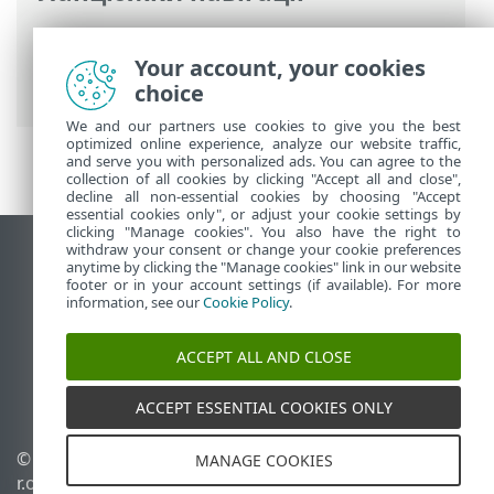
Інтерактивна довідка ESET
>
ESET
Mobile Security
>
Робота з ESET Mobile
Your account, your cookies
Security >
Антивірус
> Adware Detector
choice
We and our partners use cookies to give you the best
optimized online experience, analyze our website traffic,
and serve you with personalized ads. You can agree to the
collection of all cookies by clicking "Accept all and close",
decline all non-essential cookies by choosing "Accept
essential cookies only", or adjust your cookie settings by
clicking "Manage cookies". You also have the right to
withdraw your consent or change your cookie preferences
Переглянути повну версію
anytime by clicking the "Manage cookies" link in our website
footer or in your account settings (if available). For more
End of Life
information, see our
Cookie Policy
.
База знань ESET
Форум ESET
ACCEPT ALL AND CLOSE
ESET Status Portal
Регіональна підтримка
ACCEPT ESSENTIAL COOKIES ONLY
© 1992 - 2026 ESET, spol. s
Керувати файлами cookie
MANAGE COOKIES
r.o. - Усі права захищено.
Політика щодо файлів