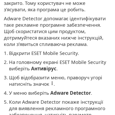
закрито. Тому користувач не може
з’ясувати, яка програма це робить.
Adware Detector допомагає ідентифікувати
таке рекламне програмне забезпечення.
Щоб скористатися цим продуктом,
дотримуйтеся вказаних нижче інструкцій,
коли з’явиться спливаюча реклама.
1.
Відкрити ESET Mobile Security.
2.
На головному екрані ESET Mobile Security
виберіть
Антивірус
.
3.
Щоб відобразити меню, праворуч угорі
натисніть значок
.
4.
У меню виберіть
Adware Detector
.
5.
Коли Adware Detector покаже інструкції
для виявлення рекламного програмного
забезпечення, натисніть параметр