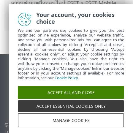
ความช่วยเหลือออนไลน์ ESET
>
ESET Mobile
Security
>
การใช้งาน ESET Mobile Security
Your account, your cookies
> ตัวตรวจสอบเครือข่าย
choice
We and our partners use cookies to give you the best
optimized online experience, analyze our website traffic,
and serve you with personalized ads. You can agree to the
collection of all cookies by clicking "Accept all and close",
decline all non-essential cookies by choosing "Accept
essential cookies only", or adjust your cookie settings by
clicking "Manage cookies". You also have the right to
withdraw your consent or change your cookie preferences
ดูไซต์เดสก์ท็อป
anytime by clicking the "Manage cookies" link in our website
footer or in your account settings (if available). For more
End of Life
information, see our
Cookie Policy
.
ฐานความรู้ของ ESET
ฟอรัมของ ESET
ACCEPT ALL AND CLOSE
ESET Status Portal
ACCEPT ESSENTIAL COOKIES ONLY
ฝ่ายสนับสนุนประจำภูมิภาค
MANAGE COOKIES
© 1992 - 2026 ESET, spol. s
จัดการคุกกี้
r.o. - สงวนลิขสิทธิ์
นโยบายคุกกี้