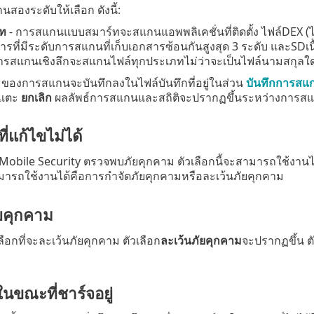
สองระดับให้เลือก ดังนี้:
์ท
- การสแกนแบบสมาร์ทจะสแกนแอพพลิเคชั่นที่ติดตั้ง ไฟล์DEX (ไฟล
กสารที่มีระดับการสแกนที่เก็บเอกสารซ้อนกันสูงสุด 3 ระดับ และSDเ
ารสแกนเชิงลึกจะสแกนไฟล์ทุกประเภทไม่ว่าจะเป็นไฟล์นามสกุลใ
นๆ ของการสแกนจะบันทึกลงในไฟล์บันทึกที่อยู่ในส่วน
บันทึกการสแ
้แตะ
ยกเลิก
ผลลัพธ์การสแกนและสถิติจะปรากฏขึ้นระหว่างการสแ
ี่แก้ไขไม่ได้
Mobile Security ตรวจพบภัยคุกคาม ตัวเลือกนี้จะสามารถใช้งา
ารถใช้งานได้คือการกำจัดภัยคุกคามหรือละเว้นภัยคุกคาม
ยคุกคาม
ลือกที่จะละเว้นภัยคุกคาม ตัวเลือก
ละเว้นภัยคุกคาม
จะปรากฏขึ้น ตั
ขณะที่ชาร์จอยู่