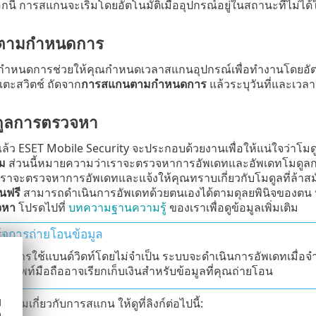
ือกนี้ การสแกนจะเริ่มโดยอัตโนมัติเมื่ออุปกรณ์อยู่ในสถานะที่ไม่ได้
ตามกำหนดการ
หนดการช่วยให้คุณกำหนดเวลาสแกนอุปกรณ์เพื่อทำงานโดยอัตโ
ตะสวิตช์ ถัดจาก
การสแกนตามกำหนดการ
แล้วระบุวันที่และเวล
ดูลการตรวจหา
นแล้ว ESET Mobile Security จะประกอบด้วยงานเพื่อให้แน่ใจว่าโม
ยม
ส่วนนี้หมายความว่าเราจะตรวจหาการอัพเดทและอัพเดทโมดูลกา
าจะตรวจหาการอัพเดทและแจ้งให้คุณทราบเกี่ยวกับโมดูลที่ล้าสมัยซึ
่นฟรี
สามารถดำเนินการอัพเดทด้วยตนเองได้ตามดุลยพินิจของตน ห
จหา
โปรดไปที่
บทความฐานความรู้
ของเราเพื่อดูข้อมูลเพิ่มเติม
์จการถ่ายโอนข้อมูล
งกันการใช้แบนด์วิดท์โดยไม่จำเป็น ระบบจะดำเนินการอัพเดทเมื่อจำเป็
รศัพท์มือถืออาจเรียกเก็บเงินสำหรับข้อมูลที่คุณถ่ายโอน
่มเติมเกี่ยวกับการสแกน ให้ดูที่ลิงก์ต่อไปนี้:
d
h