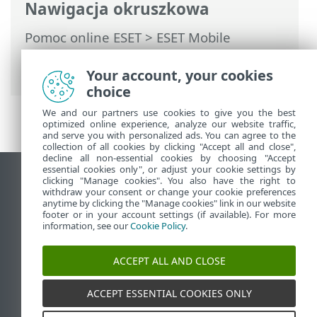
Nawigacja okruszkowa
Pomoc online ESET
>
ESET Mobile
Security
>
Praca z ESET Mobile Security >
Audyt zabezpieczeń
> Audyt aplikacji
Your account, your cookies
choice
We and our partners use cookies to give you the best
optimized online experience, analyze our website traffic,
and serve you with personalized ads. You can agree to the
collection of all cookies by clicking "Accept all and close",
decline all non-essential cookies by choosing "Accept
essential cookies only", or adjust your cookie settings by
Wyświetl witrynę internetową dla
clicking "Manage cookies". You also have the right to
withdraw your consent or change your cookie preferences
komputerów
anytime by clicking the "Manage cookies" link in our website
footer or in your account settings (if available). For more
End of Life
information, see our
Cookie Policy
.
Baza wiedzy ESET
Forum ESET
ACCEPT ALL AND CLOSE
ESET Status Portal
Pomoc regionalna
ACCEPT ESSENTIAL COOKIES ONLY