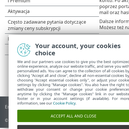
konto. Po akt
poprzez porta
mail oraz ha
Dalsze inform
Możesz też n
Your account, your cookies
choice
We and our partners use cookies to give you the best optimize
online experience, analyze our website traffic, and serve you wit
personalized ads. You can agree to the collection of all cookies b
clicking "Accept all and close", decline all non-essential cookies b
choosing "Accept essential cookies only", or adjust your cooki
settings by clicking "Manage cookies". You also have the right t
withdraw your consent or change your cookie preference
anytime by clicking the "Manage cookies" link in our websit
footer or in your account settings (if available). For mor
information, see our
Cookie Policy
.
End of Life
Baza wiedzy ESET
Forum ESET
ESET Status Port
ACCEPT ALL AND CLOSE
© 1992 - 2026 ESET, spol. s r.o. – Wszelkie prawa zastrzeżone.