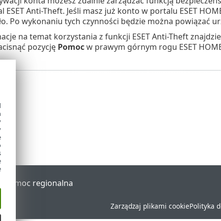
ywacji konta możesz zdalnie zarządzać funkcją bezpieczeń
l ESET Anti-Theft. Jeśli masz już konto w portalu ESET HOME
sło. Po wykonaniu tych czynności będzie można powiązać u
acje na temat korzystania z funkcji ESET Anti-Theft znajdzi
acisnąć pozycję
Pomoc
w prawym górnym rogu ESET HOME
d
h
y
y
e
o
s
e
e
al
Pomoc regionalna
Zarządzaj plikami cookie
Polityka 