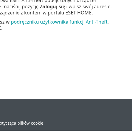
stwa ESET Anti-Theft podłączonych urządzeń
, naciśnij pozycję
Zaloguj się
i wpisz swój adres e-
rządzenie z kontem w portalu ESET HOME.
esz w
podręczniku użytkownika funkcji Anti-Theft
.
.
dotycząca plików cookie