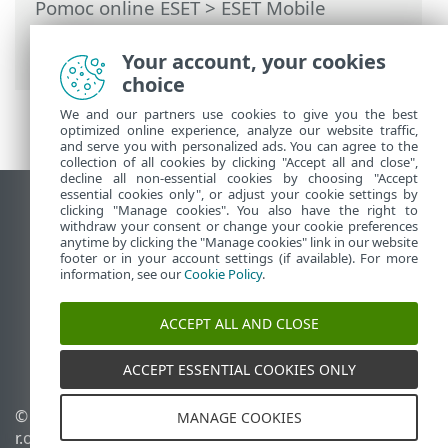
Pomoc online ESET
>
ESET Mobile
Security
>
Praca z ESET Mobile Security >
Antywirus
> Adware Detector
Your account, your cookies
choice
We and our partners use cookies to give you the best
optimized online experience, analyze our website traffic,
and serve you with personalized ads. You can agree to the
collection of all cookies by clicking "Accept all and close",
decline all non-essential cookies by choosing "Accept
essential cookies only", or adjust your cookie settings by
Wyświetl witrynę internetową dla
clicking "Manage cookies". You also have the right to
withdraw your consent or change your cookie preferences
komputerów
anytime by clicking the "Manage cookies" link in our website
footer or in your account settings (if available). For more
End of Life
information, see our
Cookie Policy
.
Baza wiedzy ESET
Forum ESET
ACCEPT ALL AND CLOSE
ESET Status Portal
Pomoc regionalna
ACCEPT ESSENTIAL COOKIES ONLY
© 1992 - 2026 ESET, spol. s
Zarządzaj plikami cookie
MANAGE COOKIES
r.o. – Wszelkie prawa
Polityka dotycząca plików