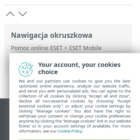
Nawigacja okruszkowa
Pomoc online ESET
>
ESET Mobile
Security
>
Praca z ESET Mobile Security >
Dziennik aktywności
Your account, your cookies
choice
We and our partners use cookies to give you the best
optimized online experience, analyze our website traffic,
and serve you with personalized ads. You can agree to the
collection of all cookies by clicking "Accept all and close",
decline all non-essential cookies by choosing "Accept
essential cookies only", or adjust your cookie settings by
Wyświetl witrynę internetową dla
clicking "Manage cookies". You also have the right to
withdraw your consent or change your cookie preferences
komputerów
anytime by clicking the "Manage cookies" link in our website
footer or in your account settings (if available). For more
End of Life
information, see our
Cookie Policy
.
Baza wiedzy ESET