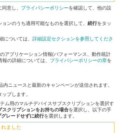
に同意し、
プライバシーポリシー
を確認して、他の設
ションのうち適用可能なものを選択して、
続行
をタッ
細については、
詳細設定セクションを参照してくださ
yでは、匿名のアプリケーション情報(パフォーマンス、動作統計
情報の詳細については、
プライバシーポリシーの章
を
ら製品内ニュースと最新のキャンペーンが送信されます。
タップします。
ステム用のマルチデバイスサブスクリプションを選択す
ブスクリプションをお持ちの場合
を選択し、以下の手
プグレードせずに続行
を選択します。
信されました