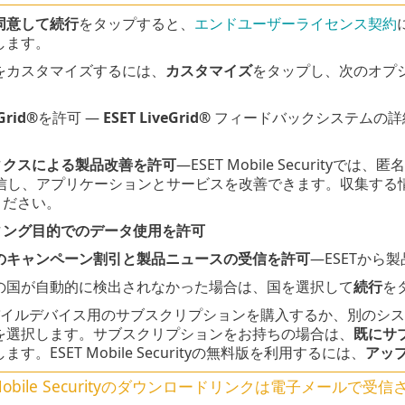
同意して続行
をタップすると、
エンドユーザーライセンス契約
します。
をカスタマイズするには、
カスタマイズ
をタップし、次のオプ
。
Grid®
を許可 —
ESET LiveGrid®
フィードバックシステムの詳
ィクスによる製品改善を許可
—ESET Mobile Securit
送信し、アプリケーションとサービスを改善できます。収集する
ください。
ィング目的でのデータ使用を許可
らのキャンペーン割引と製品ニュースの受信を許可
—ESETか
の国が自動的に検出されなかった場合は、国を選択して
続行
を
バイルデバイス用のサブスクリプションを購入するか、別のシ
を選択します。サブスクリプションをお持ちの場合は、
既にサ
す。ESET Mobile Securityの無料版を利用するには、
アッ
 Mobile Securityのダウンロードリンクは電子メールで受