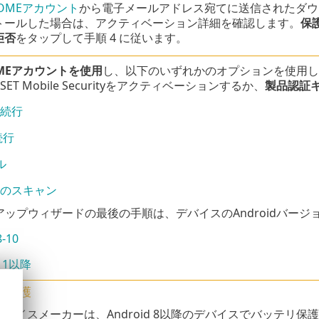
 HOMEアカウント
から電子メールアドレス宛てに送信されたダウンロード
トールした場合は、アクティベーション詳細を確認します。
保
拒否
をタップして手順 4 に従います。
HOMEアカウントを使用
し、以下のいずれかのオプションを使用し
ET Mobile Securityをアクティベーションするか、
製品認証
で続行
続行
ル
ドのスキャン
アップウィザードの最後の手順は、デバイスのAndroidバー
8-10
 11以降
リ保護
デバイスメーカーは、Android 8以降のデバイスでバッテリ