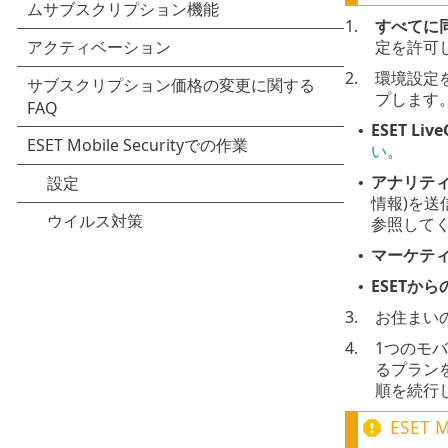
1.
すべてに
定を許可
2.
環境設定
プします
ESET Live
•
い
。
アナリテ
•
情報)を
参照して
マーケテ
•
ESETか
•
3.
お住まい
4.
1つのモ
るプラン
順を続行しま
ESET