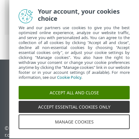
Guida online ESET
>
ESET Mobile Security
Your account, your cookies
>
Utilizzare ESET Mobile Security > Report
choice
di protezione
We and our partners use cookies to give you the best
optimized online experience, analyze our website traffic,
and serve you with personalized ads. You can agree to the
collection of all cookies by clicking "Accept all and close",
decline all non-essential cookies by choosing "Accept
essential cookies only", or adjust your cookie settings by
clicking "Manage cookies". You also have the right to
withdraw your consent or change your cookie preferences
anytime by clicking the "Manage cookies" link in our website
Visualizza sito desktop
footer or in your account settings (if available). For more
information, see our
Cookie Policy
.
End of Life
ESET Knowledge Base
ACCEPT ALL AND CLOSE
Forum ESET
ESET Status Portal
ACCEPT ESSENTIAL COOKIES ONLY
Supporto regionale
MANAGE COOKIES
© 1992 - 2026 ESET, spol. s
Gestisci cookie
r.o. - Tutti i diritti riservati.
Criterio cookie