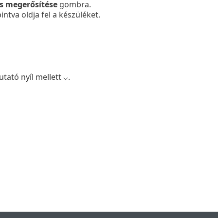
s megerősítése
gombra.
ntva oldja fel a készüléket.
tató nyíl mellett ⌵.