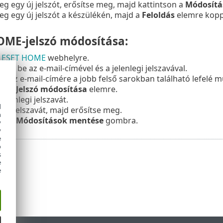
g egy új jelszót, erősítse meg, majd kattintson a
Módosítá
g egy új jelszót a készülékén, majd a
Feloldás
elemre koppi
OME-jelszó módosítása:
a
ESET HOME
webhelyre.
zzen be az e-mail-címével és a jelenlegi jelszavával.
on az e-mail-címére a jobb felső sarokban található lefelé mu
on a
Jelszó módosítása
elemre.
 jelenlegi jelszavát.
d
az új jelszavát, majd erősítse meg.
h
on a
Módosítások mentése
gombra.
y
y
e
o
s
e
e