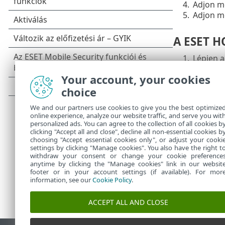
4.
Adjon me
5.
Adjon me
A ESET H
1.
Lépjen 
2.
Jelentke
Your account, your cookies
3.
Kattints
choice
4.
Kattints
5.
Írja be a
We and our partners use cookies to give you the best optimize
6.
Írja be 
online experience, analyze our website traffic, and serve you wit
7.
Kattints
personalized ads. You can agree to the collection of all cookies b
clicking "Accept all and close", decline all non-essential cookies b
choosing "Accept essential cookies only", or adjust your cooki
settings by clicking "Manage cookies". You also have the right t
withdraw your consent or change your cookie preference
anytime by clicking the "Manage cookies" link in our websit
footer or in your account settings (if available). For mor
information, see our
Cookie Policy
.
ACCEPT ALL AND CLOSE