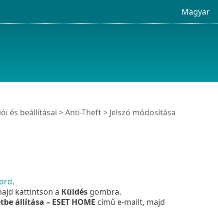
Magyar
ói és beállításai >
Anti-Theft
> Jelszó módosítása
word
.
ajd kattintson a
Küldés
gombra.
etbe állítása – ESET HOME
című e-mailt, majd