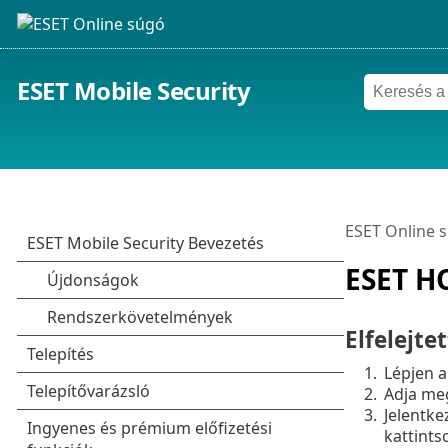
ESET Mobile Security
ESET Online 
ESET H
Elfelejte
1.
Lépjen a
2.
Adja meg
3.
Jelentke
kattints