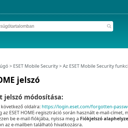
súgó
>
ESET Mobile Security
>
Az ESET Mobile Security funkci
OME jelszó
tt jelszó módosítása:
 következő oldalra:
https://login.eset.com/forgotten-pass
 az ESET HOME-regisztráció során használt e-mail-címet, m
zzen be e-mail-fiókjába, nyissa meg a
Fiókjelszó alaphelyz
on az e-mailben található hivatkozásra.