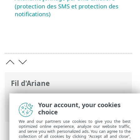
(protection des SMS et protection des
notifications)
Fil d'Ariane
Aide en ligne d'ESET
>
ESET Mobile
Security
>
ESET Mobile Security
Your account, your cookies
Introduction
> Nouveautés
choice
We and our partners use cookies to give you the best
optimized online experience, analyze our website traffic,
and serve you with personalized ads. You can agree to the
collection of all cookies by clicking "Accept all and close",