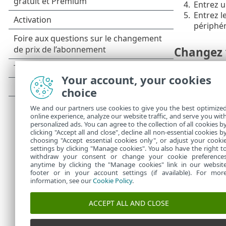
4.
Entrez u
5.
Entrez l
périphér
Changez 
1.
Allez su
Your account, your cookies
2.
Connecte
choice
3.
Cliquez 
4.
Cliquez 
We and our partners use cookies to give you the best optimize
5.
Entrez v
online experience, analyze our website traffic, and serve you wit
6.
Entrez v
personalized ads. You can agree to the collection of all cookies b
7.
Cliquez 
clicking "Accept all and close", decline all non-essential cookies b
choosing "Accept essential cookies only", or adjust your cooki
settings by clicking "Manage cookies". You also have the right t
withdraw your consent or change your cookie preference
anytime by clicking the "Manage cookies" link in our websit
footer or in your account settings (if available). For mor
information, see our
Cookie Policy
.
ACCEPT ALL AND CLOSE