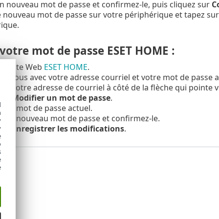
n nouveau mot de passe et confirmez-le, puis cliquez sur
C
e nouveau mot de passe sur votre périphérique et tapez su
ique.
votre mot de passe ESET HOME :
r le site Web
ESET HOME
.
z-vous avec votre adresse courriel et votre mot de passe a
sur votre adresse de courriel à côté de la flèche qui pointe v
sur
Modifier un mot de passe
.
d
otre mot de passe actuel.
h
otre nouveau mot de passe et confirmez-le.
y
sur
Enregistrer les modifications
.
y
e
o
s
e
e