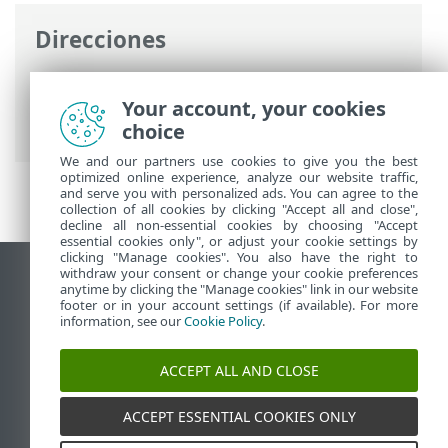
Direcciones
Ayuda en línea de ESET
>
ESET Mobile
Security
>
Trabajar con ESET Mobile
Your account, your cookies
Security > Informe de seguridad
choice
We and our partners use cookies to give you the best
optimized online experience, analyze our website traffic,
and serve you with personalized ads. You can agree to the
collection of all cookies by clicking "Accept all and close",
decline all non-essential cookies by choosing "Accept
essential cookies only", or adjust your cookie settings by
clicking "Manage cookies". You also have the right to
withdraw your consent or change your cookie preferences
Ver sitio para ordenador
anytime by clicking the "Manage cookies" link in our website
footer or in your account settings (if available). For more
End of Life
information, see our
Cookie Policy
.
Base de conocimiento de ESET
Foro de ESET
ACCEPT ALL AND CLOSE
ESET Status Portal
Soporte técnico regional
ACCEPT ESSENTIAL COOKIES ONLY